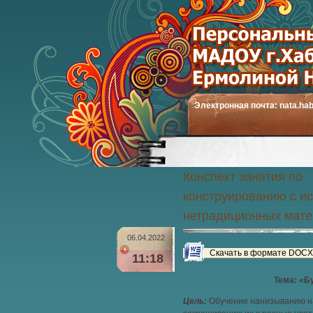
Электронная почта:
nata.ha
Конспект занятия по
конструированию с и
нетрадиционных мат
06.04.2022
Скачать в формате DOCX
11:18
Тема: «Б
Цель:
Обучение нанизыванию на