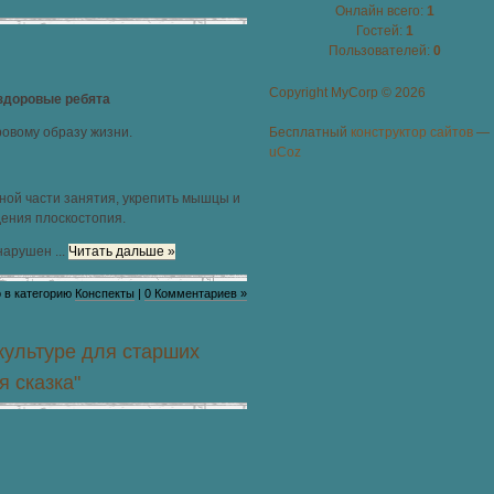
Онлайн всего:
1
Гостей:
1
Пользователей:
0
Copyright MyCorp © 2026
здоровые ребята
овому образу жизни.
Бесплатный
конструктор сайтов
—
uCoz
вной части занятия, укрепить мышцы и
дения плоскостопия.
 нарушен
...
Читать дальше »
 в категорию
Конспекты
|
0 Комментариев »
культуре для старших
 сказка"