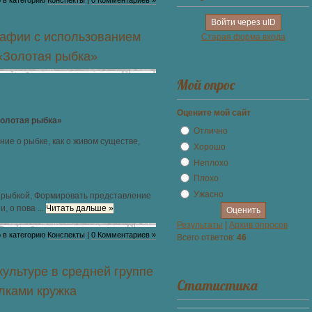
 в категорию
Конспекты
|
0 Комментариев »
Войти через uID
афии с использованием
Старая форма входа
«Золотая рыбка»
Мой опрос
Оцените мой сайт
Золотая рыбка»
Отлично
ие о рыбке, как о живом существе,
Хорошо
Неплохо
Плохо
Ужасно
й рыбкой, Формировать представление
и, о пова
...
Читать дальше »
Результаты
|
Архив опросов
 в категорию
Конспекты
|
0 Комментариев »
Всего ответов:
46
ультуре в средней группе
Статистика
лками кружка