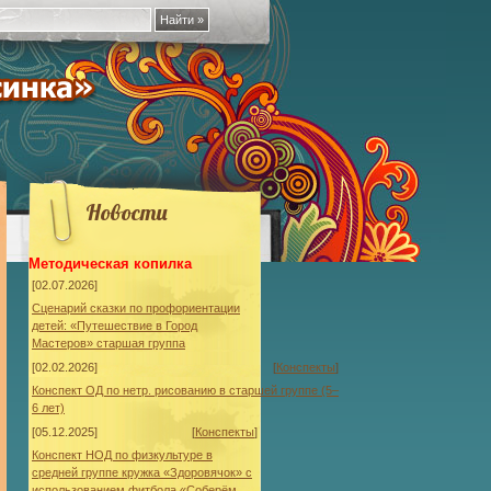
Новости
Методическая копилка
[02.07.2026]
Сценарий сказки по профориентации
детей: «Путешествие в Город
Мастеров» старшая группа
[02.02.2026]
[
Конспекты
]
Конспект ОД по нетр. рисованию в старшей группе (5–
6 лет)
[05.12.2025]
[
Конспекты
]
Конспект НОД по физкультуре в
средней группе кружка «Здоровячок» с
использованием фитбола «Соберём