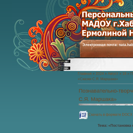
Электронная почта:
nata.ha
Главная
»
2024
»
Август
»
18
» П
«Сказки С.Я. Маршака»
Познавательно-творч
С.Я. Маршака»
Скачать в формате DOCX
Тема: «Постановка 