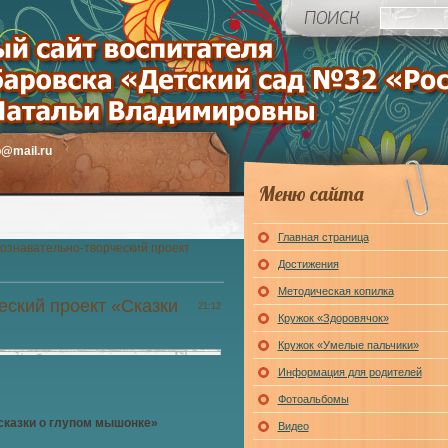
b@mail.ru
Меню сайта
Главная страница
ознавательно-творческий проект
Достижения
Методическая копилка
еский проект «Сказки
21:12
Кружок «Здоровячок»
Кружок «Умелые пальчики»
Информация для родителей
Фотоальбомы
сказки о глупом мышонке»
Видео