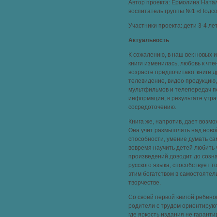
Автор проекта: Ермолина Ната
воспитатель группы №1 «Подс
Участники проекта: дети 3-4 ле
Актуальность
К сожалению, в наш век новых
книги изменилась, любовь к чт
возрасте предпочитают книге д
телевидение, видео продукцию
мультфильмов и телепередач 
информации, в результате утра
сосредоточению.
Книга же, напротив, дает возм
Она учит размышлять над ново
способности, умение думать са
вовремя научить детей любить
произведений доводит до созн
русского языка, способствует т
этим богатством в самостоятел
творчестве.
Со своей первой книгой ребено
родители с трудом ориентирую
где яркость издания не гаранти