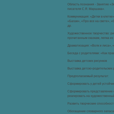
Область познания - Занятие «З
писателя С.Я. Маршака».
Коммуникация: «Детки в клетке»
«Багаж», «Про все на свете», 
др.
Художественное творчество: р
прочитанным сказкам, лепка из
Драматизация: «Волк и лиса», 
Беседа с родителями: «Как пра
Выставка детских рисунков
Выставка детско-родительских 
Предполагаемый результат:
Сформировать у детей устойчив
Сформировать представление 
реагировать на художественный
Развить творческие способност
Обогащение словарного запаса