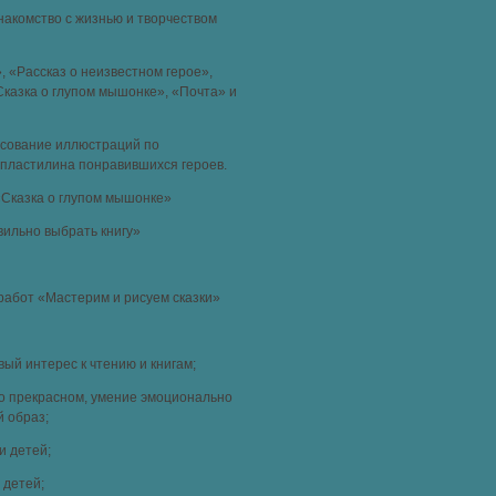
накомство с жизнью и творчеством
, «Рассказ о неизвестном герое»,
«Сказка о глупом мышонке», «Почта» и
исование иллюстраций по
 пластилина понравившихся героев.
«Сказка о глупом мышонке»
вильно выбрать книгу»
работ «Мастерим и рисуем сказки»
ый интерес к чтению и книгам;
о прекрасном, умение эмоционально
 образ;
и детей;
 детей;