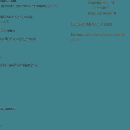
орческий.
Онлайн всего:
1
 проекте: участник от зарождения
Гостей:
1
Пользователей:
0
 возрастной группы.
повой.
Copyright MyCorp © 2026
осрочный.
Бесплатный
конструктор сайтов
—
ики ДОУ и их родители.
uCoz
.
вательной литературы.
тельность.
: