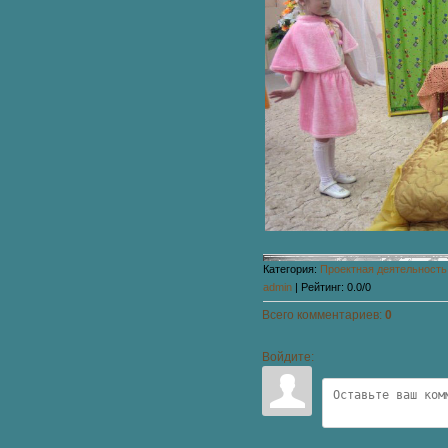
Категория
:
Проектная деятельность
admin
|
Рейтинг
:
0.0
/
0
Всего комментариев
:
0
Войдите: