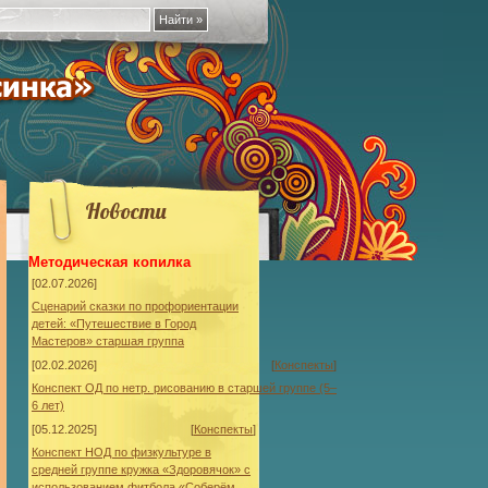
Новости
Методическая копилка
[02.07.2026]
Сценарий сказки по профориентации
детей: «Путешествие в Город
Мастеров» старшая группа
[02.02.2026]
[
Конспекты
]
Конспект ОД по нетр. рисованию в старшей группе (5–
6 лет)
[05.12.2025]
[
Конспекты
]
Конспект НОД по физкультуре в
средней группе кружка «Здоровячок» с
использованием фитбола «Соберём