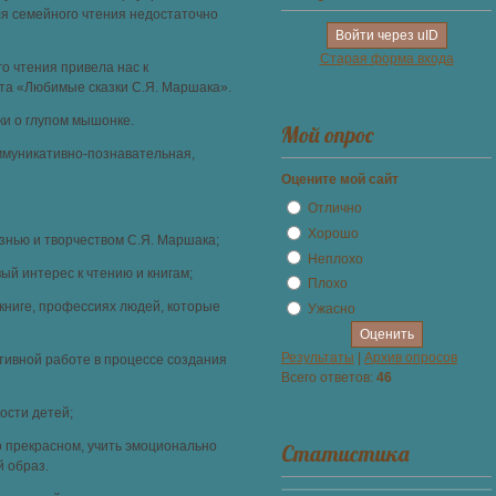
я семейного чтения недостаточно
Войти через uID
Старая форма входа
о чтения привела нас к
та «Любимые сказки С.Я. Маршака».
зки о глупом мышонке.
Мой опрос
муникативно-познавательная,
Оцените мой сайт
Отлично
Хорошо
изнью и творчеством С.Я. Маршака;
Неплохо
ый интерес к чтению и книгам;
Плохо
 книге, профессиях людей, которые
Ужасно
Результаты
|
Архив опросов
ктивной работе в процессе создания
Всего ответов:
46
ости детей;
о прекрасном, учить эмоционально
Статистика
 образ.