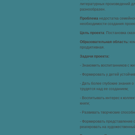
литературных произведений дл
разнообразен.
Проблема
недостатка семейног
необходимости создания проек
Цель проекта
: Постановка ска
Образовательная область:
ком
продуктивная.
Задачи проекта:
- Знакомить воспитанников с ж
- Формировать у детей устойчив
- Дать более глубокие знания о
трудятся над ее созданием;
- Воспитывать интерес к колле
книги;
- Развивать творческие способн
- Формировать представление 
реагировать на художественный