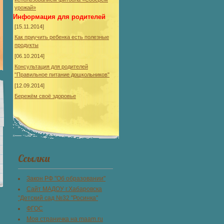
урожай»
Информация для родителей
[15.11.2014]
Как приучить ребенка есть полезные
продукты
[06.10.2014]
Консультация для родителей
"Правильное питание дошкольников"
[12.09.2014]
Бережём своё здоровье
Ссылки
Закон РФ "Об образовании"
Сайт МАДОУ г.Хабаровска
"Детский сад №32 "Росинка"
ФГОС
Моя страничка на maam.ru