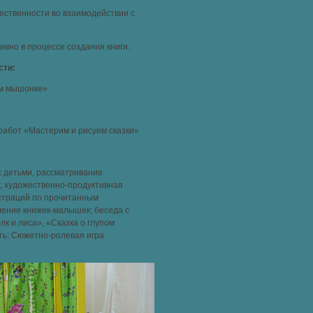
ественности во взаимодействии с
ивно в процессе создания книги.
сти:
ом мышонке»
работ «Мастерим и рисуем сказки»
с детьми, рассматривание
; художественно-продуктивная
страций по прочитанным
ление книжек-малышек; беседа с
к и лиса», «Сказка о глупом
ть: Сюжетно-ролевая игра