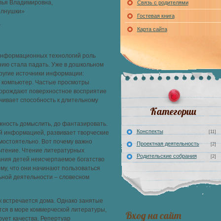
лья Владимировна,
Связь с родителями
олнушки»
Гостевая книга
т
Карта сайта
 информационных технологий роль
ению стала падать. Уже в дошкольном
ругие источники информации:
, компьютер. Частые просмотры
порождают поверхностное восприятие
чивает способность к длительному
Категории
ожность домыслить, до фантазировать.
Конспекты
й информацией, развивает творческие
[11]
мостоятельно. Вот почему важно
Проектная деятельность
[2]
 чтение. Чтение литературных
Родительские собрания
[2]
ания детей неисчерпаемое богатство
ому, что они начинают пользоваться
ьной деятельности – словесном
к встречается дома. Однако занятые
тся в море коммерческой литературы,
Вход на сайт
рует качества. Репертуар